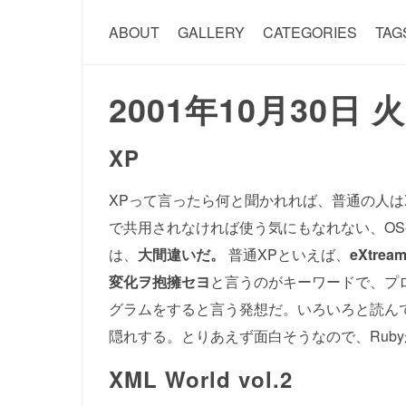
ABOUT
GALLERY
CATEGORIES
TAG
2001年10月30日 
XP
XPって言ったら何と聞かれれば、普通の人はXP
で共用されなければ使う気にもなれない、O
は、
大間違いだ。
普通XPといえば、
eXtrea
変化ヲ抱擁セヨ
と言うのがキーワードで、プ
グラムをすると言う発想だ。いろいろと読ん
隠れする。とりあえず面白そうなので、Ruby
XML World vol.2