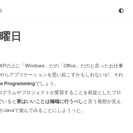
S
火曜日
の上に「Windows」だの「Office」だのと言ったお仕事
Sやらアプリケーションを思い起こすかもしれないが、それ
me Programming
でしょう。
ログラムやプロジェクトが変容することを前提としたプロ
でいると
要はいいことは極端に行うべし
と言う発想が見え
かJavaで遊んでみることにしようっと。