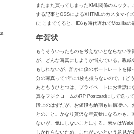
またまた買ってしまったXML関係のムック。こ
する記事とCSSによるXHTMLのカスタマ
(ここまでくると、IE6も時代遅れでMozill
s.
年賀状
もうそういったものを考えないとならない季
が、どんな写真にしようか悩んでいる。親戚
もしれないが、誰かに僕のポートレートを撮
分の写真って1年に1枚も撮らないので。) ど
あともうひとつは、プライベートにお世話に
真をフジクロームのRP Postcardにし
段上のはずだが、お値段も納期も結構凄い。お
とのこと。かなり贅沢な年賀状になるかも。
ないが、気にしないことにする。素材はWeb
しか作らないため、これがいいという意見が