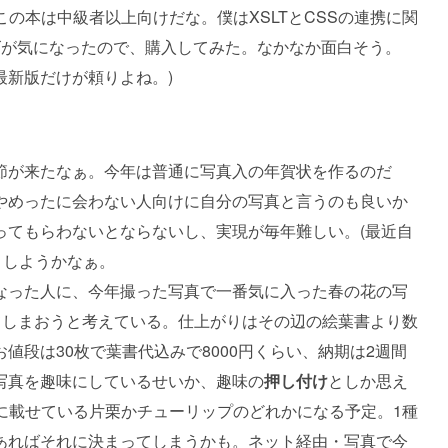
の本は中級者以上向けだな。僕はXSLTとCSSの連携に関
イズが気になったので、購入してみた。なかなか面白そう。
aの最新版だけが頼りよね。)
節が来たなぁ。今年は普通に写真入の年賀状を作るのだ
やめったに会わない人向けに自分の写真と言うのも良いか
ってもらわないとならないし、実現が毎年難しい。(最近自
うしようかなぁ。
なった人に、今年撮った写真で一番気に入った春の花の写
て送ってしまおうと考えている。仕上がりはその辺の絵葉書より数
値段は30枚で葉書代込みで8000円くらい、納期は2週間
写真を趣味にしているせいか、趣味の
押し付け
としか思え
に載せている片栗かチューリップのどれかになる予定。1種
あればそれに決まってしまうかも。ネット経由・写真で今