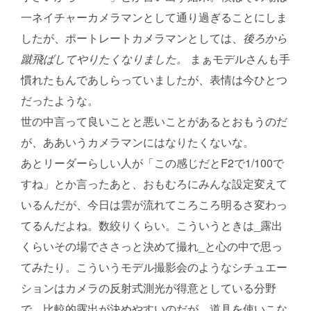
一ネイチャーカメラマンとして通り過ぎることにしま
したが、ポートレートカメラマンとしては、
後ろから
蹴飛ばしてやりたくなりました。
まぁモデルさんも手
慣れたもんであしらっていましたが、表情は今ひとつ
だったような。
世の中言って良いことと悪いことがあるとおもうのだ
が、ああいうカメラマンにはなりたくないな。
あとリーダーらしい人が「この感じだとF2で1/100で
すね」とか言ったあと、おもむろにみんな設定変えて
いるんだが、今日は雲が流れてころころ明るさ変わっ
てるんだよね。数絞りくらい。こういうときは_露出
くらいその場でささっと決めて撮れ_と心の中で思っ
てみたり。こういうモデル撮影会のようなシチュエー
ションはカメラの反射式測光が得意としている分野
で、比較的露出が決めやすいのだが、道具を使いこな