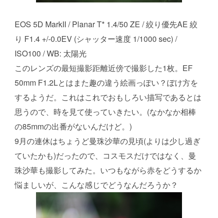
EOS 5D MarkII / Planar T* 1.4/50 ZE / 絞り優先AE 絞
り F1.4 +/-0.0EV (シャッター速度 1/1000 sec) /
ISO100 / WB: 太陽光
このレンズの最短撮影距離近傍で撮影した1枚。EF
50mm F1.2Lとはまた趣の違う絵画っぽい？ぼけ方を
するようだ。これはこれでおもしろい描写であるとは
思うので、時を見て使っていきたい。(なかなか相棒
の85mmの出番がないんだけど。)
9月の連休はちょうど曼珠沙華の見頃(よりは少し過ぎ
ていたかも)だったので、コスモスだけではなく、曼
珠沙華も撮影してみた。いつもながら赤をどうするか
悩ましいが、こんな感じでどうなんだろうか？