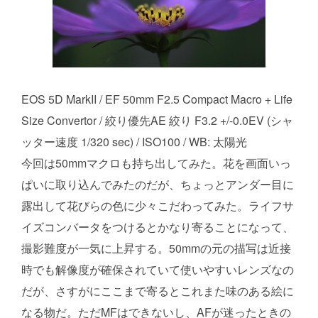
EOS 5D MarkII / EF 50mm F2.5 Compact Macro + Life
Size Convertor / 絞り優先AE 絞り F3.2 +/-0.0EV (シャ
ッター速度 1/320 sec) / ISO100 / WB: 太陽光
今回は50mmマクロも持ち出してみた。花を画面いっ
ぱいに取り込んでみたのだが、ちょっとアンダー目に
露出して花びらの色に少々こだわってみた。ライフサ
イズコンバータをつけるとかなり寄ることになって、
撮影難度が一気に上昇する。50mmの元の描写は近接
時でも解像度が確保されていて使いやすいレンズなの
だが、さすがにここまで寄るとこれまた味のある絵に
なる物だ。ただMFはできないし、AFが迷ったときの