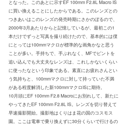
となった。このあとに示すEF 100mm F2.8L Macro IS
に買い換えることにしたからである。このレンズとの
つきあいはこのレンズの発売時期にさかのぼるので、
2000年3月あたりからと記憶しているが、最初この1
本だけでずっと写真を撮り続けたので、基本的には僕
にとっては100mmマクロが標準的な画角かなと思う
ことが多い。手持ちで、手ぶれなく、MFでピントを
追い込んでも大丈夫なレンズは、これしかないくらい
に使ったなという印象である。素直にお疲れさんとい
う気持ちと、100mmマクロに対して持っていた不満
がある程度解消した新100mmマクロISに期待。
10月頭にEF 100mm F2.8 Macroにお別れして、新たに
やってきたEF 100mm F2.8L IS。レンズを切り替えて
早速撮影開始。撮影地はくりはま花の国のコスモス
園。ここは電車で乗り換えずに30分くらいで行けるの