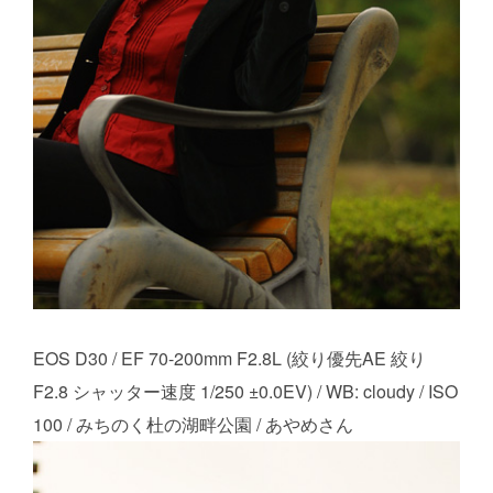
EOS D30 / EF 70-200mm F2.8L (絞り優先AE 絞り
F2.8 シャッター速度 1/250 ±0.0EV) / WB: cloudy / ISO
100 / みちのく杜の湖畔公園 / あやめさん