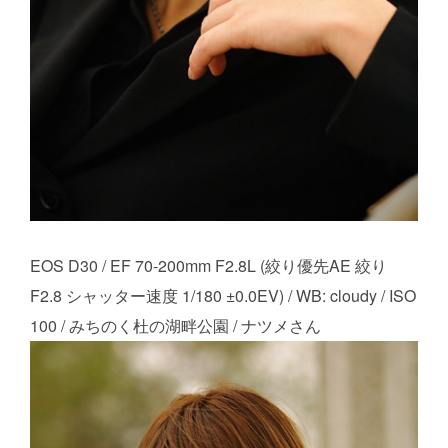
EOS D30 / EF 70-200mm F2.8L (絞り優先AE 絞り
F2.8 シャッター速度 1/180 ±0.0EV) / WB: cloudy / ISO
100 / みちのく杜の湖畔公園 / ナツメさん