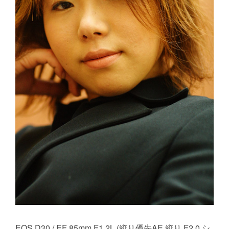
EOS D30 / EF 85mm F1.2L (絞り優先AE 絞り F2.0 シ