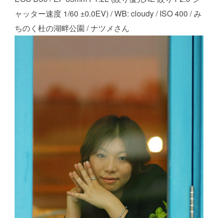
ャッター速度 1/60 ±0.0EV) / WB: cloudy / ISO 400 / み
ちのく杜の湖畔公園 / ナツメさん