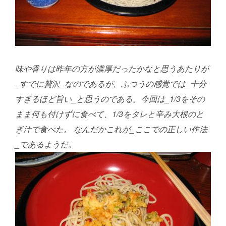
味や香りは昨年の方が濃厚だったかなと思うあたりが
_すでに贅沢_なのであるが、ふつうの感覚では_十分
すぎるほど旨い_と思うのである。今回は_1/3をその
まま何も付けずに食べて、1/3をタレと辛み大根のと
ぎ汁で食べた。
なんだかこれが_ここでの正しい作法
_であるようだ。