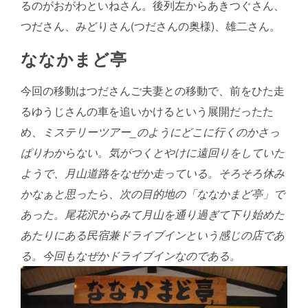
るのがおがわといねさん。後列左からあきつぐさん、
つださん、みどりさん(つださんの奥様)、雄二さん。
ななかまど亭
今回の移動はつださんご夫妻との移動で、前をひた走
るゆうじさんの車を追いかけるという展開だったた
め、
ミステリーツアー_のようにどこに行くのかさっ
ぱりわからない。気がつくとやけに遠回りをしていた
ようで、月山道路をなぜか走っている。そろそろ休み
かなぁと思ったら、次の目的地の「ななかまど亭」で
あった。尾花沢からみて月山を通り過ぎて下り始めた
あたりにある民宿兼ドライブインという感じの店であ
る。
今回もなぜかドライブインなのである。