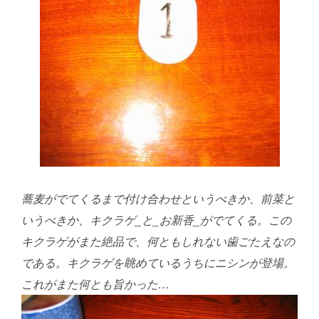
蕎麦がでてくるまで付け合わせというべきか、前菜と
いうべきか、
キクラゲ_と_お新香_がでてくる。この
キクラゲがまた絶品で、何ともしれない歯ごたえなの
である。キクラゲを眺めているうちにニシンが登場。
これがまた何とも旨かった…