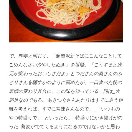
で、昨年と同じく、
「超贅沢新そばにこんなことして
ごめんなさい冷やしたぬき」
を堪能。「こうすると次
元が変わったおいしさだよ」とつださんの奥さんのみ
どりさんを騙すかのように薦めたが、一口食べた後の
表情の変わり具合に、この味を知っている一同は_大
満足なのである。
あきつぐさんあたりはすでに通う距
離を考えれば、すでに常連さんなので、_「いつもの
やつ特盛りで」_といったら、_特盛りにかき揚げがの
った_蕎麦がでてくるようになるのではないかと思わ