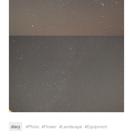
diary
Photo
Flower
Landscape
Equipment