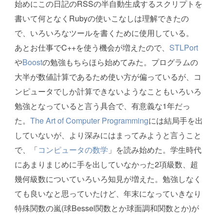
始めにこの日記のRSSの半自動生成するスクリプトを
書いて何となくRubyの使いこなしは理解できたの
で、いろいろなツールを書くために使用している。
あとお仕事でC++を使う機会が増えたので、
STLPort
や
Boost
の勉強もちらほら始めてみた。プログラムの
大半が数値計算であるため使い方が偏っているが、コ
ンピュータでしか計算できないようなこともいろいろ
勉強となっていると言う具合で、有意義な1年だっ
た。
The Art of Computer Programming
には結局手を出
していないが、より深みにはまってみようと言うこと
で、「
コンピュータの数学
」を読み始めた。学生時代
にあまりまじめに手を出していなかった2項級数、超
幾何級数についていろいろ知見が増えた。勉強しなく
ても良いなと思っていたけど、年末になっていきなり
特殊関数の嵐(球Bessel関数とか球面調和関数とか)が