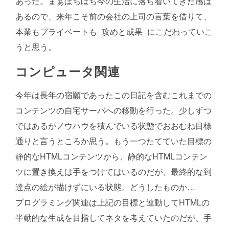
あった。まぁぼちぼち今の生活に落ち着いてきた感は
あるので、来年こそ前の会社の上司の言葉を借りて、
本業もプライベートも_攻めと成果_にこだわっていこ
うと思う。
コンピュータ関連
今年は長年の宿願であったこの日記を含むこれまでの
コンテンツの自宅サーバへの移動を行った。少しずつ
ではあるがノウハウを積んでいる状態でおおむね目標
通りと言うところか思う。もう一つたてていた目標の
静的なHTMLコンテンツから、静的なHTMLコンテン
ツに置き換えは手をつけてはいるのだが、最終的な到
達点の絵が描けずにいる状態。どうしたものか…
プログラミング関連は上記の目標と連動してHTMLの
半動的な生成を目指してネタを考えていたのだが、手